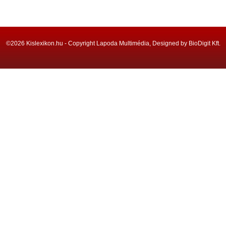
©2026 Kislexikon.hu - Copyright Lapoda Multimédia, Designed by BioDigit Kft.