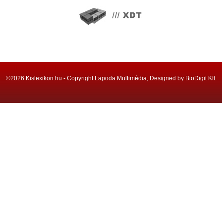
©2026 Kislexikon.hu - Copyright Lapoda Multimédia, Designed by BioDigit Kft.