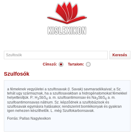
Címszó:
Tartalom:
Szulfosók
a fémeknek vegyületei a szulfosavak (l. Savak) savmaradékaival; a Sz.
tehát ugy származnak, ha a szulfosavakban a hidrogénatomokat fémekkel
helyettesítjük. P.: H
SbS
a. m. szulfoantimonsav és Na
SbS
a. m.
3
4
3
4
szulfoantimonsavas nátrium. Sz. képződnek a szulfobázisok és
szulfosavak egymásra hatásakor, rendszerint bomlékonyak és gyakran
igen nehezen készíthetők. L. még Szulfokarbonsavak.
Forrás: Pallas Nagylexikon