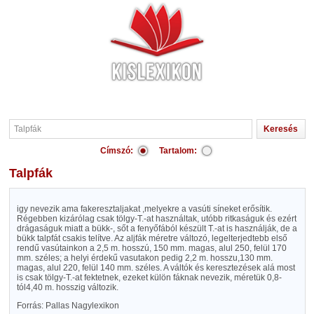
Címszó:
Tartalom:
Talpfák
igy nevezik ama fakeresztaljakat ,melyekre a vasúti síneket erősítik.
Régebben kizárólag csak tölgy-T.-at használtak, utóbb ritkaságuk és ezért
drágaságuk miatt a bükk-, sőt a fenyőfából készült T.-at is használják, de a
bükk talpfát csakis telítve. Az aljfák méretre változó, legelterjedtebb első
rendű vasútainkon a 2,5 m. hosszú, 150 mm. magas, alul 250, felül 170
mm. széles; a helyi érdekű vasutakon pedig 2,2 m. hosszu,130 mm.
magas, alul 220, felül 140 mm. széles. A váltók és keresztezések alá most
is csak tölgy-T.-at fektetnek, ezeket külön fáknak nevezik, méretük 0,8-
tól4,40 m. hosszig változik.
Forrás: Pallas Nagylexikon