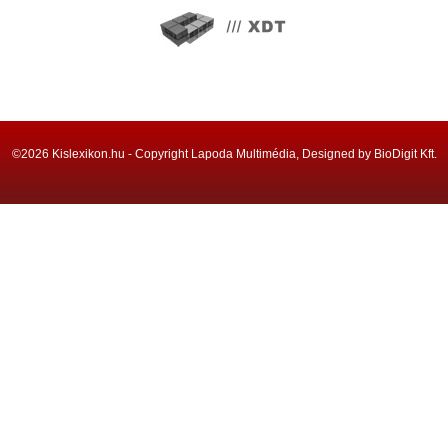
©2026 Kislexikon.hu - Copyright Lapoda Multimédia, Designed by BioDigit Kft.