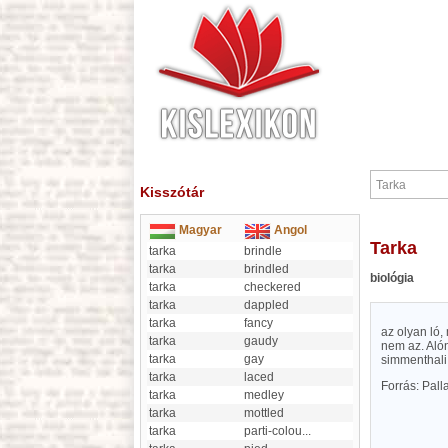
Kisszótár
Magyar
Angol
Tarka
tarka
brindle
tarka
brindled
biológia
tarka
checkered
tarka
dappled
tarka
fancy
az olyan ló,
tarka
gaudy
nem az. Alón
tarka
gay
simmenthali
tarka
laced
Forrás: Pal
tarka
medley
tarka
mottled
tarka
parti-colou
...