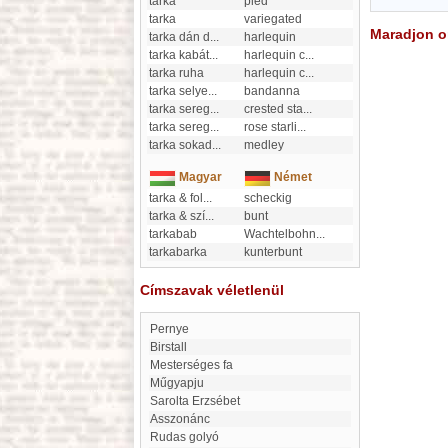
tarka
pied
tarka
variegated
Maradjon on
tarka dán d
...
harlequin
tarka kabát
...
harlequin c
...
tarka ruha
harlequin c
...
tarka selye
...
bandanna
tarka sereg
...
crested sta
...
tarka sereg
...
rose starli
...
tarka sokad
...
medley
Magyar
Német
tarka & fol
...
scheckig
tarka & szí
...
bunt
tarkabab
Wachtelbohn
...
tarkabarka
kunterbunt
Címszavak véletlenül
Pernye
Birstall
Mesterséges fa
Műgyapju
Sarolta Erzsébet
Asszonánc
Rudas golyó