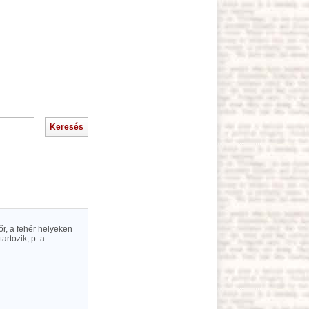
bőr, a fehér helyeken
artozik; p. a