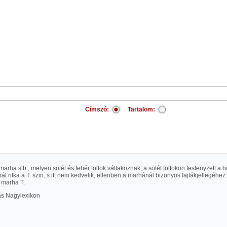
Címszó:
Tartalom:
 marha stb., melyen sötét és fehér foltok váltakoznak; a sötét foltokon festenyzett a 
ál ritka a T. szin, s itt nem kedvelik, ellenben a marhánál bizonyos fajtákjellegéhez t
 marha T.
las Nagylexikon