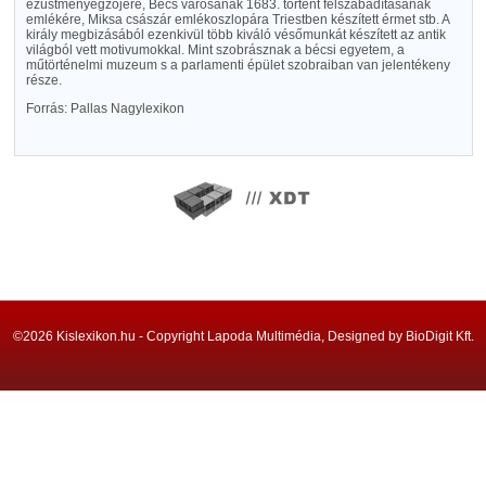
ezüstmenyegzőjére, Bécs városának 1683. történt felszabadításának
emlékére, Miksa császár emlékoszlopára Triestben készített érmet stb. A
király megbizásából ezenkivül több kiváló vésőmunkát készített az antik
világból vett motivumokkal. Mint szobrásznak a bécsi egyetem, a
műtörténelmi muzeum s a parlamenti épület szobraiban van jelentékeny
része.
Forrás: Pallas Nagylexikon
©2026 Kislexikon.hu - Copyright Lapoda Multimédia, Designed by BioDigit Kft.