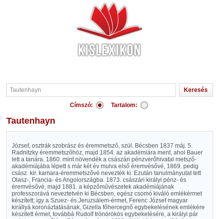
Címszó:
Tartalom:
Tautenhayn
József, osztrák szobrász és éremmetsző, szül. Bécsben 1837 máj. 5.
Radnitzky éremmetszőhöz, majd 1854. az akadémiára ment, ahol Bauer
lett a tanára. 1860. mint növendék a császári pénzverőhivatal metsző-
akadémiájába lépett s már két év mulva első éremvésővé, 1869. pedig
csász. kir. kamara-éremmetszővé nevezték ki. Ezután tanulmányutat tett
Olasz-, Francia- és Angolországba. 1873. császári királyi pénz- és
éremvésővé, majd 1881. a képzőművészetek akadémiájának
professzorává neveztetvén ki Bécsben, egész csomó kiváló emlékérmet
készített; igy a Szuez- és Jeruzsálem-érmet, Ferenc József magyar
királlyá koronáztatásának, Gizella főhercegnő egybekelésének emlékére
készített érmet, továbbá Rudolf trónörökös egybekelésére, a királyi pár