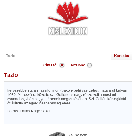
Címszó:
Tartalom:
Tázló
helyesebben talán Tasziló, móri (bakonybeli) szerzetes; magyarul tudván,
1030. Marosvárra követte szt. Gellértet s nagy része volt a mostani
csanádi egyházmegye népének megtérítésében. Szt. Gellért kétségkivül
őt állította az egyik főesperesség élére.
Forrás: Pallas Nagylexikon