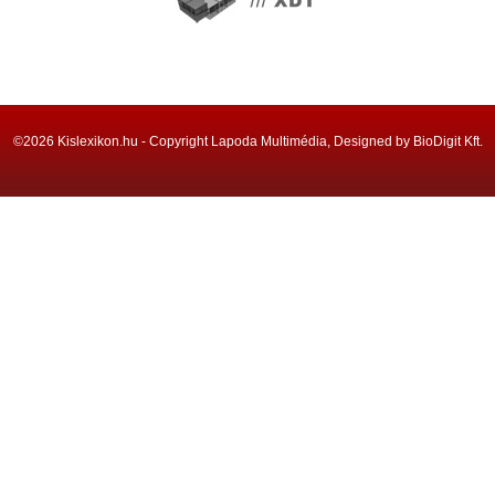
©2026 Kislexikon.hu - Copyright Lapoda Multimédia, Designed by BioDigit Kft.