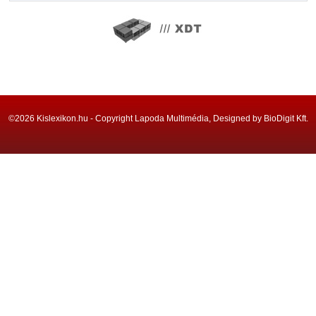
©2026 Kislexikon.hu - Copyright Lapoda Multimédia, Designed by BioDigit Kft.