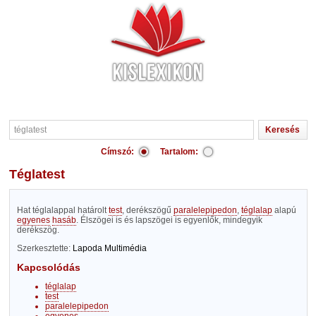
Címszó:
Tartalom:
téglatest
Hat téglalappal határolt
test
, derékszögű
paralelepipedon
,
téglalap
alapú
egyenes
hasáb
. Élszögei is és lapszögei is egyenlők, mindegyik
derékszög.
Szerkesztette:
Lapoda Multimédia
Kapcsolódás
téglalap
test
paralelepipedon