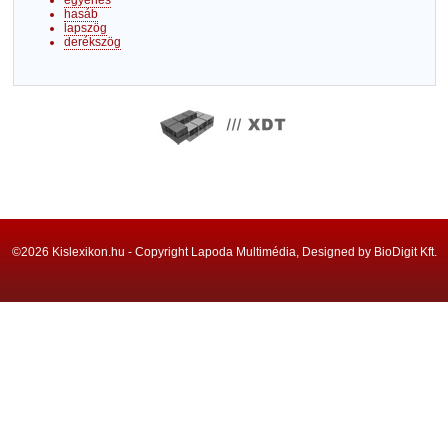
egyenes
hasáb
lapszög
derékszög
©2026 Kislexikon.hu - Copyright Lapoda Multimédia, Designed by BioDigit Kft.