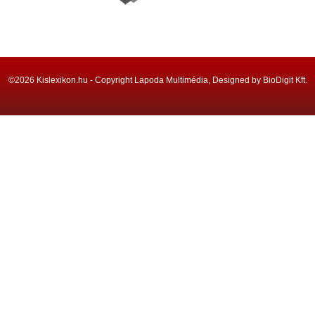
©2026 Kislexikon.hu - Copyright Lapoda Multimédia, Designed by BioDigit Kft.