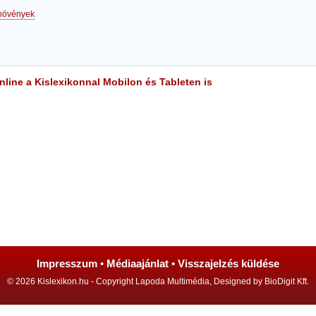
 növények
line a Kislexikonnal Mobilon és Tableten is
Impresszum
•
Médiaajánlat
•
Visszajelzés küldése
© 2026 Kislexikon.hu - Copyright Lapoda Multimédia, Designed by BioDigit Kft.