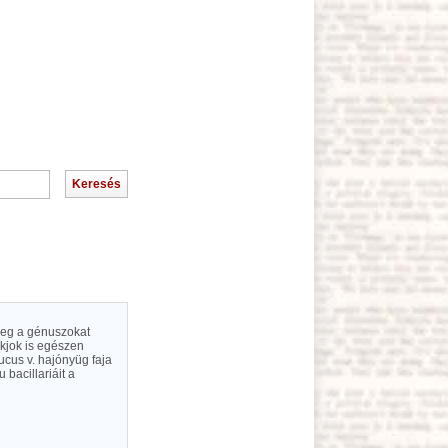
 meg a génuszokat
akjok is egészen
ucus v. hajónyüg faja
bacillariáit a