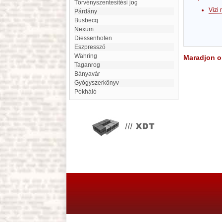
Törvényszentesítési jog
Vizi
Párdány
Busbecq
Nexum
Diessenhofen
eszpresszó
Währing
Maradjon on
Taganrog
Bányavár
Gyógyszerkönyv
Pókháló