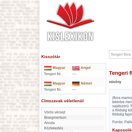
Kisszótár
Magyar
Angol
Tengeri f
Tengeri fló...
----
növény
Magyar
Német
Tengeri fló...
----
(flora mari
Címszavak véletlenül
tekintve mer
sajátszerü. 
a földség éd
Vörös vérsejt
földség faja
Bisegmentum
Forrás: Pal
Anoda
Közlekedés
Kapcsoló