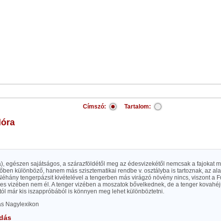
Címszó:
Tartalom:
lóra
na), egészen sajátságos, a szárazföldétől meg az édesvizekétől nemcsak a fajokat
őben különböző, hanem más szisztematikai rendbe v. osztályba is tartoznak, az al
Néhány tengerpázsit kivételével a tengerben más virágzó növény nincs, viszont a F
es vizében nem él. A tenger vizében a moszatok bővelkednek, de a tenger kovahéju 
itól már kis iszappróbából is könnyen meg lehet különböztetni.
las Nagylexikon
dás