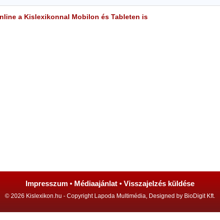
line a Kislexikonnal Mobilon és Tableten is
Impresszum
•
Médiaajánlat
•
Visszajelzés küldése
© 2026 Kislexikon.hu - Copyright Lapoda Multimédia, Designed by BioDigit Kft.