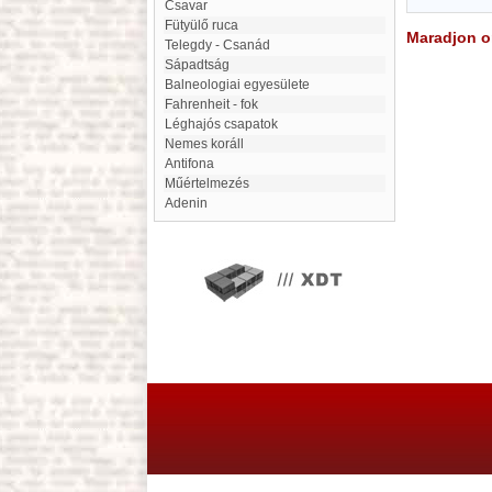
Csavar
Fütyülő ruca
Maradjon on
Telegdy - Csanád
Sápadtság
Balneologiai egyesülete
Fahrenheit - fok
Léghajós csapatok
Nemes koráll
Antifona
Műértelmezés
adenin