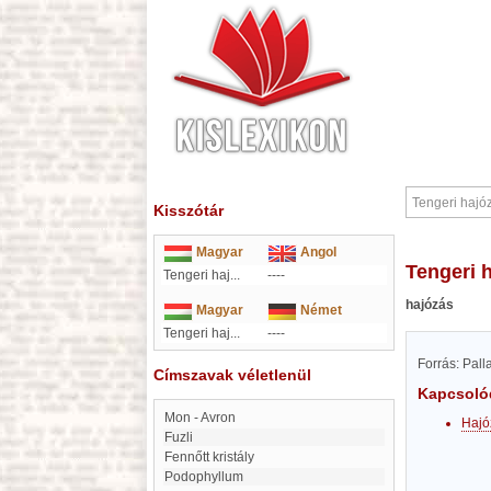
Kisszótár
Magyar
Angol
Tengeri 
Tengeri haj...
----
hajózás
Magyar
Német
Tengeri haj...
----
Forrás: Pal
Címszavak véletlenül
Kapcsoló
Mon - Avron
Hajó
fuzli
Fennőtt kristály
Podophyllum