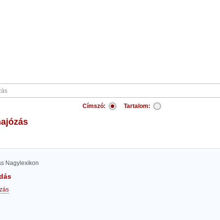
Címszó:
Tartalom:
hajózás
las Nagylexikon
dás
zás