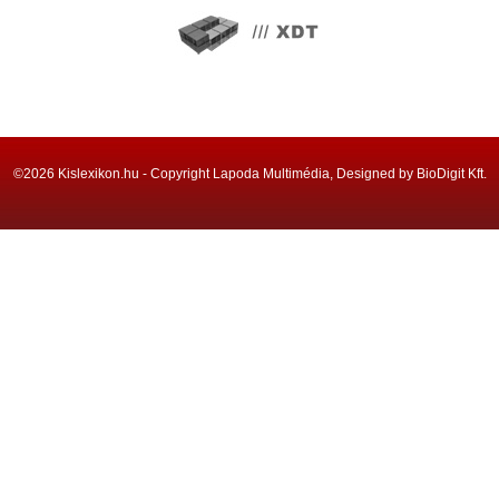
©2026 Kislexikon.hu - Copyright Lapoda Multimédia, Designed by BioDigit Kft.