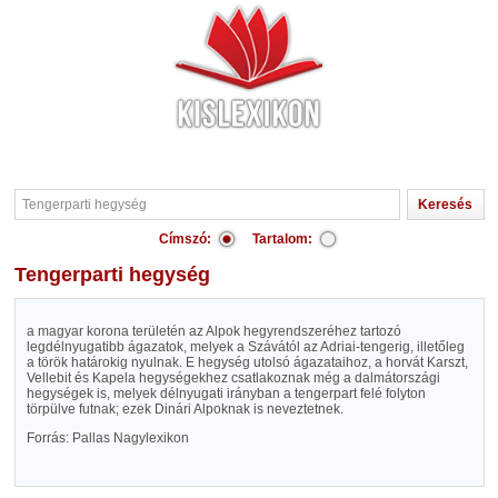
Címszó:
Tartalom:
Tengerparti hegység
a magyar korona területén az Alpok hegyrendszeréhez tartozó
legdélnyugatibb ágazatok, melyek a Szávától az Adriai-tengerig, illetőleg
a török határokig nyulnak. E hegység utolsó ágazataihoz, a horvát Karszt,
Vellebit és Kapela hegységekhez csatlakoznak még a dalmátországi
hegységek is, melyek délnyugati irányban a tengerpart felé folyton
törpülve futnak; ezek Dinári Alpoknak is neveztetnek.
Forrás: Pallas Nagylexikon