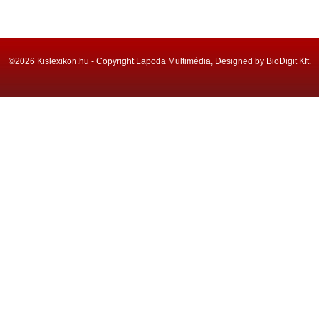
©2026 Kislexikon.hu - Copyright Lapoda Multimédia, Designed by BioDigit Kft.