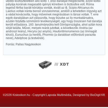
utóbbi köztiszteletben álló költő T. első darabját megdicsérte, ezzel költői
pályája korának magasabb igényü köreiben is biztosítva volt. Róma
legelső férfiai baráti körükba vonták, kivált az ifj. Scipio Africanus és
Laelius voltak iránta benső vonzalommal, amiből a tehetetlen irigység azt
a vádat kovácsolta, hogy műveinek megirásában is társai voltak. T. erre
egyik darabjában azt válaszolta, hogy büszke az ily munkatársakra,
azután folytatta szinműirói tevékenységét, ugy hogy összesen hat darabja
került előadásra. 160. tanulmányútra kelt Görögországba, ahol aztán kora
sírját találta. Művei, melyek reánk jutottak, a következők: Andria (az
androszi leány), Hecyra (az anyós), Hautontimorumenos (az önmagát
kínzó), Eunuchus (a herélt), Phormio (a darabban előforduló parazita
neve), Adelphoe (a testvérek).
Forrás: Pallas Nagylexikon
©2026 Kislexikon.hu - Copyright Lapoda Multimédia, Designed by BioDigit Kft.