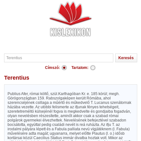
Címszó:
Tartalom:
Terentius
Publius Afer, római költő, szül.Karthagóban Kr. e. 185 körül; megh.
Görögországban 159. Rabszolgaképen került Rómába, ahol
szerencséjének csillaga a műértő és műkedvelő T. Lucanus szenátornak
házába vezette. Az utóbbi felismerte az ifjunak fényes tehetségeit,
szeretetreméltó külsejénél fogva is megkedvelte és gondjaiba fogadván,
olyan nevelésben részesítette, aminőt akkor csak a szabad római
polgárok gyermekei élvezhettek. Nevelésének befejeztével szabadon
bocsátotta, egyúttal pedig családi nevét is reá ruházta. Az ifju T. az
irodalmi pályára lépett és a Fabula palliata nevü vígjátéknem (l. Fabula)
művelésére adta magát; ugyanarra, melyet előtte Plautus (l. o.) idősb
kortársai közül Caecilius Statius immár divatba hoztak volt. Mikor az