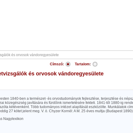
Címszó:
Tartalom:
etvizsgálók és orvosok vándoregyesülete
 Pesten 1840-ben a természet- és orvostudományok fejlesztése, terjesztése és népsz
azai közegészség javítására és fürdőink ismertetésére fekteti. 1841-től 1880-ig re
t, azóta kétévenként. Több tudományos intézet alapítását eszközölte. Munkálatok c
ddig 27 kötet jelent meg. V. ö. Chyzer Kornél: A M. 25 éves multja (Budapest 1890)
las Nagylexikon