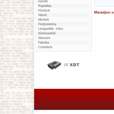
honett
Rapiditas
Húsáruk
Maradjon on
Atlasit
Michieli
Füstszekrény
Lengyeltóti - Hács
Kőmüveshíd
Skanzen
Fakutya
Compitum