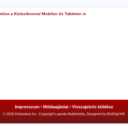
line a Kislexikonnal Mobilon és Tableten is
Impresszum
•
Médiaajánlat
•
Visszajelzés küldése
© 2026 Kislexikon.hu - Copyright Lapoda Multimédia, Designed by BioDigit Kft.