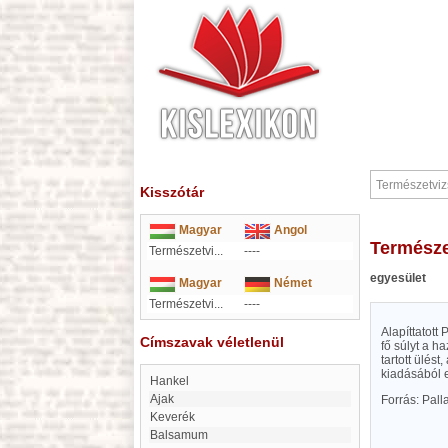
Kisszótár
Magyar
Angol
Termész
Természetvi...
----
egyesület
Magyar
Német
Természetvi...
----
Alapíttatott
Címszavak véletlenül
fő súlyt a h
tartott ülés
kiadásából e
Hankel
Ajak
Forrás: Pal
Keverék
Balsamum