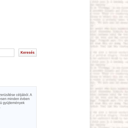
erüsítése céljából. A
ndesen minden évben
ímü gyüjtemények
.