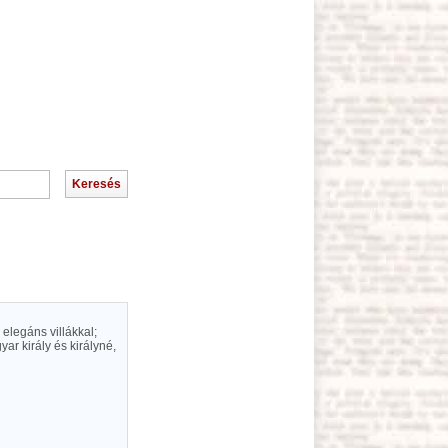
 elegáns villákkal;
ar király és királyné,