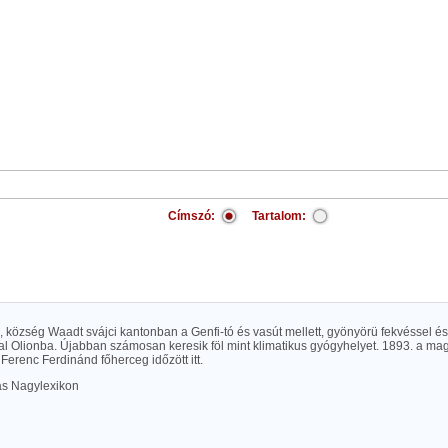
Címszó:
Tartalom:
té), község Waadt svájci kantonban a Genfi-tó és vasút mellett, gyönyörü fekvéssel és
al Olionba. Újabban számosan keresik föl mint klimatikus gyógyhelyet. 1893. a magy
Ferenc Ferdinánd főherceg időzött itt.
las Nagylexikon