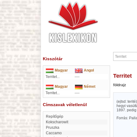
Kisszótár
Magyar
Angol
Territet
Territet...
----
földrajz
Magyar
Német
Territet...
----
(ejtsd: teri
Címszavak véletlenül
hegyi vasútt
1897. pedig 
Repítőgép
Forrás: Pal
Kokscharowit
Pruszka
Caccamo