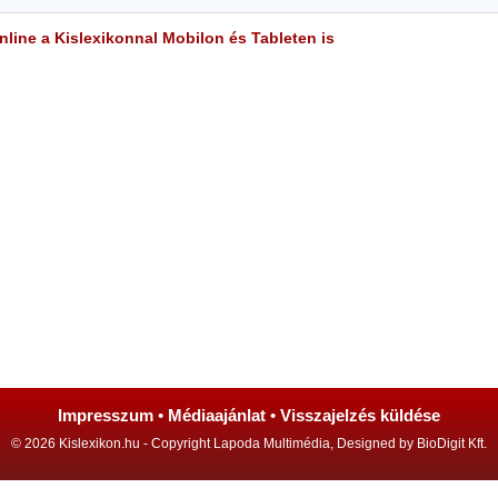
line a Kislexikonnal Mobilon és Tableten is
Impresszum
•
Médiaajánlat
•
Visszajelzés küldése
© 2026 Kislexikon.hu - Copyright Lapoda Multimédia, Designed by BioDigit Kft.