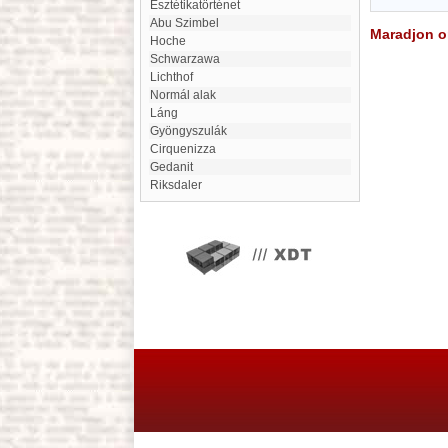
esztétikatörténet
Abu Szimbel
Maradjon on
Hoche
Schwarzawa
lichthof
normál alak
láng
Gyöngyszulák
Cirquenizza
Gedanit
Riksdaler