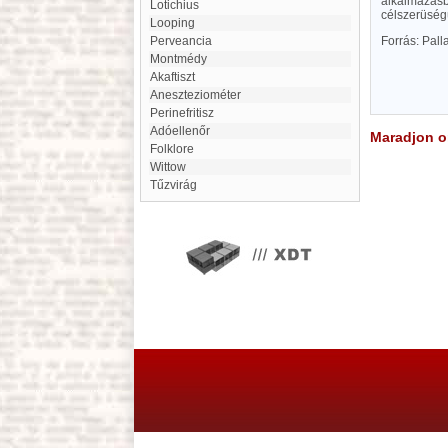
alkalmazásb
Lotichius
célszerüségü
looping
Forrás: Pal
perveancia
Montmédy
Akaftiszt
aneszteziométer
Perinefritisz
Adóellenőr
Maradjon on
Folklore
Wittow
Tűzvirág