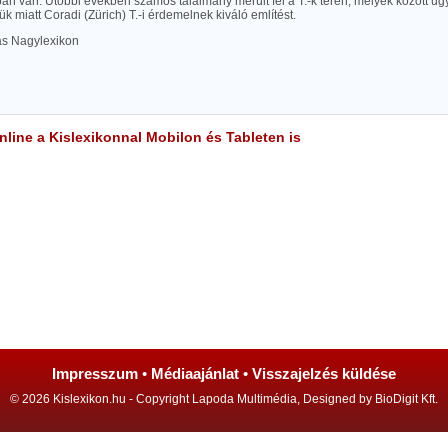
an van. Utóbbi években számos találmány merült fel a T.-k terén, melyek között ug
k miatt Coradi (Zürich) T.-i érdemelnek kiváló említést.
las Nagylexikon
line a Kislexikonnal Mobilon és Tableten is
Impresszum
•
Médiaajánlat
•
Visszajelzés küldése
© 2026 Kislexikon.hu - Copyright Lapoda Multimédia, Designed by BioDigit Kft.