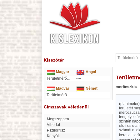
Kisszótár
Magyar
Angol
Területm
Területmérő...
----
mérőeszköz
Magyar
Német
Területmérő...
----
(planiméter)
Címszavak véletlenül
területét me
mérőcsúcsa s
tengelye kö
Megszeppen
szintén kap
Vihorlát
előtt és utá
számát n; e
Psziloritisz
keresett terü
Könyök