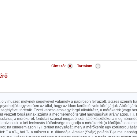
Címszó:
Tartalom:
érő
, oly műszer, melynek segélyével valamely a papiroson felrajzolt, tetszés szerinti h
gnyerhetjük egyszerüen az által, hogy az idom kerületét vele körüljárjuk. A körüljár
egélyével történik. Ezzel kapcsolatos egy forgó alkotórész, a mérőkerék (vagy he
rül végzett forgásainak száma a megmérendő terület nagyságával aránylagos. T. i. 
csolatos, a mérőkerék fordulati számát megadó számláló készüléket a megmérendő 
n leolvassuk, a két leolvasás különbsége megadja a mérőkerék (a körüljárásnak megf
kkor, ha ismerem azon T
T terület nagyságát, mely a mérőkerék egy körülfordulásá
1
let: T = nT
, hol T
a műszer u. n. állandója. Amsler (Svájc) poláris T.-je mai napság
1
1