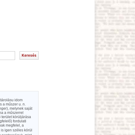
atárolásu idom
ás a műszer u. n.
nger), melynek saját
ha a műszerrel
terület körüljárása
elelő) fordulati
nak megfelel, a
 is igen széles körül