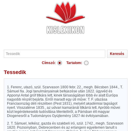
Címszó:
Tartalom:
Tessedik
1. Ferenc, utazó, szül. Szarvason 1800 febr. 22., megh. Bécsben 1844., T.
Sámuel fia. Jogi tanulmányainak befejezése után 1822. ügyvéd és
Apponyi Antal gróf titkára lett, kinek társaságában több év alatt Európa
nagyobb részét bejárta. Erről maradt egy úti műve: T. F. utazása
Franciaország déli részében (Pest 1831), melyért akadémiai tagságot
nyert. Visszatérve 1835., az udvari kamaránál titkárrá lett. Apróbb művei
közt legérdekesebb tudósítása Mentelliről, a Párisban élt magyar
Diogenesről a Tudományos Gyüjtemény 1827-iki évfolyamában.
2. T. Sámuel, lelkész, gazda és szakbeli iró, szül. 1742., megh. Szarvason
1820. Pozsonyban, Debrecenben és az erlangeni egyetemen tanult s