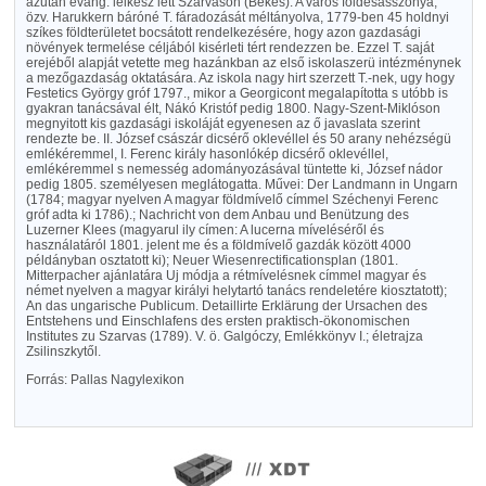
azután evang. lelkész lett Szarvason (Békés). A város földesasszonya,
özv. Harukkern báróné T. fáradozását méltányolva, 1779-ben 45 holdnyi
szíkes földterületet bocsátott rendelkezésére, hogy azon gazdasági
növények termelése céljából kisérleti tért rendezzen be. Ezzel T. saját
erejéből alapját vetette meg hazánkban az első iskolaszerü intézménynek
a mezőgazdaság oktatására. Az iskola nagy hirt szerzett T.-nek, ugy hogy
Festetics György gróf 1797., mikor a Georgicont megalapította s utóbb is
gyakran tanácsával élt, Nákó Kristóf pedig 1800. Nagy-Szent-Miklóson
megnyitott kis gazdasági iskoláját egyenesen az ő javaslata szerint
rendezte be. II. József császár dicsérő oklevéllel és 50 arany nehézségü
emlékéremmel, I. Ferenc király hasonlókép dicsérő oklevéllel,
emlékéremmel s nemesség adományozásával tüntette ki, József nádor
pedig 1805. személyesen meglátogatta. Művei: Der Landmann in Ungarn
(1784; magyar nyelven A magyar földmívelő címmel Széchenyi Ferenc
gróf adta ki 1786).; Nachricht von dem Anbau und Benützung des
Luzerner Klees (magyarul ily címen: A lucerna míveléséről és
használatáról 1801. jelent me és a földmívelő gazdák között 4000
példányban osztatott ki); Neuer Wiesenrectificationsplan (1801.
Mitterpacher ajánlatára Uj módja a rétmívelésnek címmel magyar és
német nyelven a magyar királyi helytartó tanács rendeletére kiosztatott);
An das ungarische Publicum. Detaillirte Erklärung der Ursachen des
Entstehens und Einschlafens des ersten praktisch-ökonomischen
Institutes zu Szarvas (1789). V. ö. Galgóczy, Emlékkönyv I.; életrajza
Zsilinszkytől.
Forrás: Pallas Nagylexikon