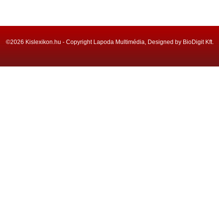
©2026 Kislexikon.hu - Copyright Lapoda Multimédia, Designed by BioDigit Kft.