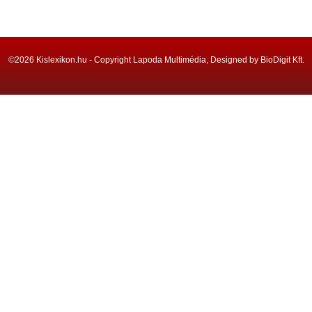
©2026 Kislexikon.hu - Copyright Lapoda Multimédia, Designed by BioDigit Kft.