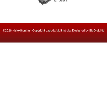
©2026 Kislexikon.hu - Copyright Lapoda Multimédia, Designed by BioDigit Kft.