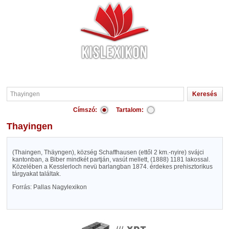
Címszó:
Tartalom:
Thayingen
(Thaingen, Thäyngen), község Schaffhausen (ettől 2 km.-nyire) svájci
kantonban, a Biber mindkét partján, vasút mellett, (1888) 1181 lakossal.
Közelében a Kesslerloch nevü barlangban 1874. érdekes prehisztorikus
tárgyakat találtak.
Forrás: Pallas Nagylexikon