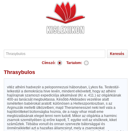
Címszó:
Tartalom:
Thrasybulos
vitéz athéni hadvezér a peloponnezusi háboruban, Lykos fia. Testestül-
lelkestül a demokrácia hive levén, mindent elkövetett, hogy az athéni
hajórajnak szamoszi expediciója alkalmával (Kr. e. 411.) az oligárkiának
400-as tanácsát megbuktassa. Később Alkibiades vezetése alatt
ismételten babérokat aratott: különösen a Helleszpontoszban, s az
Arginuzák melletti ütközetben; majd Theramenesszel neki kell vala a
hajótörötteket biztonságba hoznia, de a nagy vihar miatt eme
megbizatásának eleget tenni nem tudott. Mikor az oligárkia a harminc
zsarnok személyében új erőre kapott, T. egyike volt az elsőknek, kiket
száműztek. Tébába vonult és onnan szervezte bátorsággal és
önmérséklettel azt a hazafias államcsinyt, mely a zsarnokokat