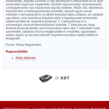
megbuktatta, egyúttal azonban a régi alkotmányt is eltávolította és az igért
amnesztiát szigoruan megtartotta. Később népszerüsége elhalványodott,
a belügyek terén más népvezérek lépnek előtérbe. Midőn 391. tekintélyes
hajóhad élén a Helleszpontoszba küldötték, sikerült ugyan annak
mellékén a demokráciát és az athéni befolyást talpra állítania, de másfelül
ugy ellene, mint vezértársa Ergokles ellen a legsúlyosabb természetü
vádak merültek fel. Ergoklest árulással, T.-t sikkasztással és a
szövetséges városok felprédálásával vádolták. T. kikerülte azt, hogy
törvényt lássanak felette, mert Aszpendosz lakói, akik T. katonáitól sokat
szenvedtek, sátrában orozva megtámadták és megölték; ugyanakkor,
amikor éppen új harcokra készült. Ergoklest azonban halálra itélték és
kivégezték.
Forrás: Pallas Nagylexikon
Kapcsolódás
Athén története