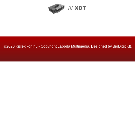
©2026 Kislexikon.hu - Copyright Lapoda Multimédia, Designed by BioDigit Kft.