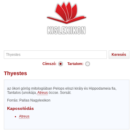
Címszó:
Tartalom:
Thyestes
az ókori görög mitologiában Pelops eliszi király és Hippodameia fia,
Tantalos (unokája,
Atreus
öccse. Sorsát.
Forrás: Pallas Nagylexikon
Kapcsolódás
Atreus