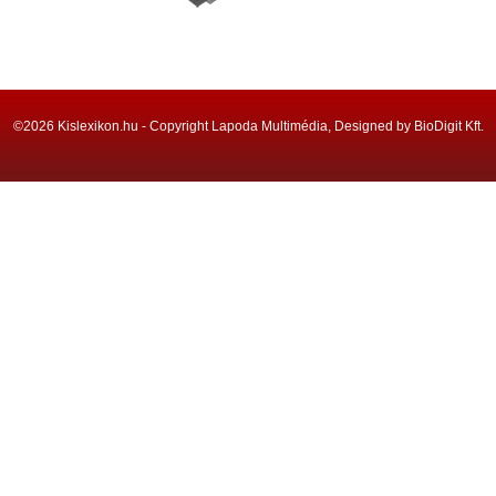
©2026 Kislexikon.hu - Copyright Lapoda Multimédia, Designed by BioDigit Kft.