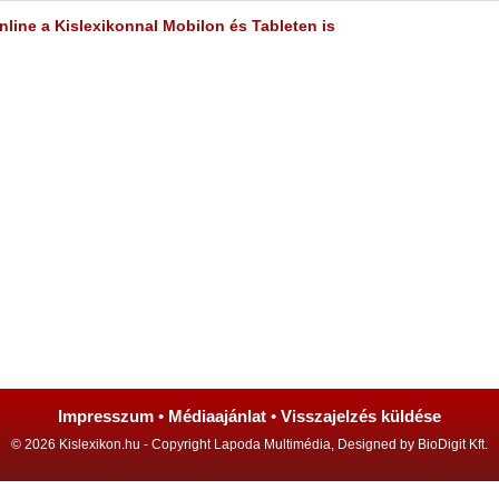
line a Kislexikonnal Mobilon és Tableten is
Impresszum
•
Médiaajánlat
•
Visszajelzés küldése
© 2026 Kislexikon.hu - Copyright Lapoda Multimédia, Designed by BioDigit Kft.