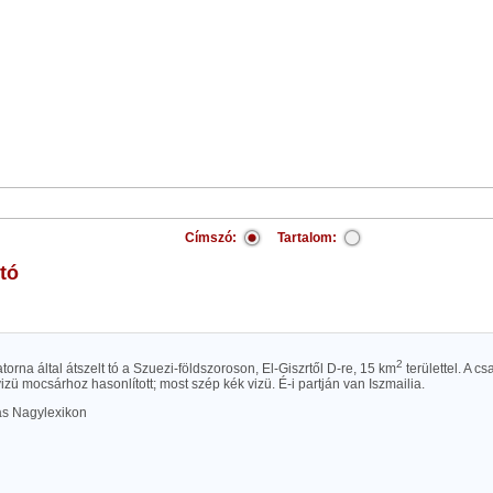
Címszó:
Tartalom:
-tó
2
torna által átszelt tó a Szuezi-földszoroson, El-Giszrtől D-re, 15 km
területtel. A cs
izü mocsárhoz hasonlított; most szép kék vizü. É-i partján van Iszmailia.
las Nagylexikon