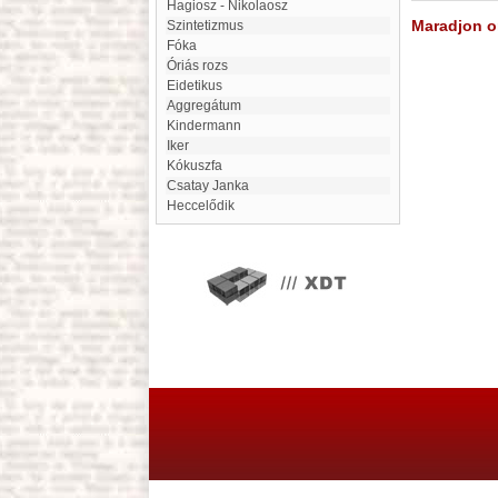
Hagiosz - Nikolaosz
Maradjon on
szintetizmus
Fóka
Óriás rozs
eidetikus
aggregátum
Kindermann
Iker
Kókuszfa
Csatay Janka
heccelődik