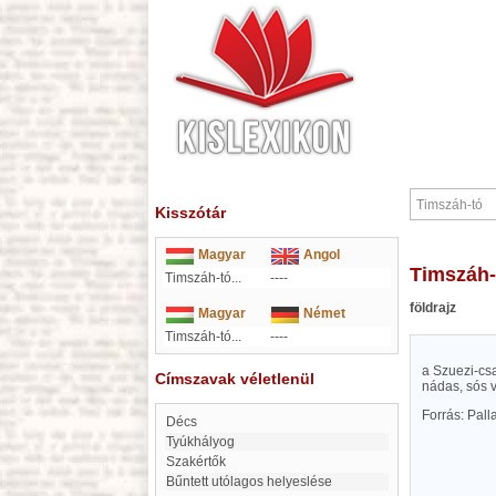
Kisszótár
Magyar
Angol
Timszáh
Timszáh-tó...
----
földrajz
Magyar
Német
Timszáh-tó...
----
a Szuezi-csa
Címszavak véletlenül
nádas, sós v
Forrás: Pal
Décs
Tyúkhályog
Szakértők
Bűntett utólagos helyeslése