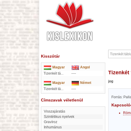
Kisszótár
Magyar
Angol
Tizenkét
Tizenkét tá...
----
jog
Magyar
Német
Tizenkét tá...
----
Forrás: Pal
Címszavak véletlenül
Kapcsoló
visszajáratás
Róma
Szintétikus nyelvek
gravíroz
inhumánus