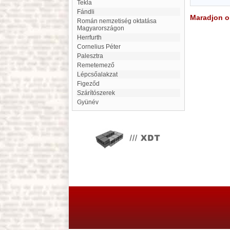
Tekla
Fándli
Maradjon on
Román nemzetiség oktatása
Magyarországon
Herrfurth
Cornelius Péter
Palesztra
Remetemező
Lépcsőalakzat
Figeződ
Szárítószerek
Gyünév