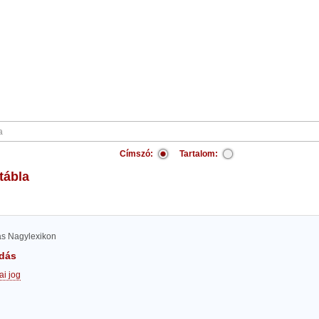
Címszó:
Tartalom:
 tábla
las Nagylexikon
dás
i jog