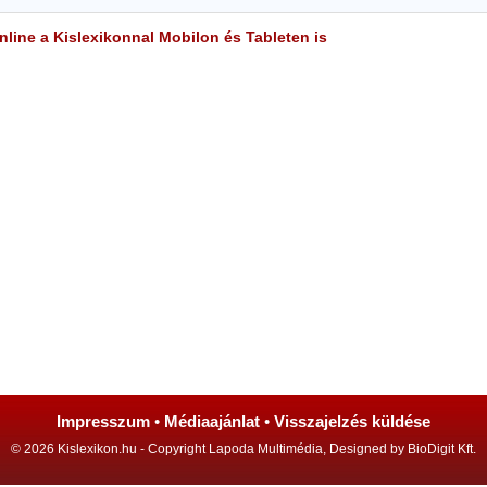
line a Kislexikonnal Mobilon és Tableten is
Impresszum
•
Médiaajánlat
•
Visszajelzés küldése
© 2026 Kislexikon.hu - Copyright Lapoda Multimédia, Designed by BioDigit Kft.