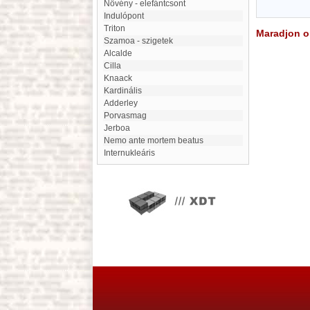
Növény - elefántcsont
Indulópont
Triton
Maradjon on
Szamoa - szigetek
Alcalde
Cilla
Knaack
kardinális
Adderley
porvasmag
Jerboa
Nemo ante mortem beatus
internukleáris