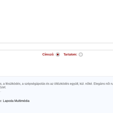
Címszó:
Tartalom:
, a fésülködés, a szépségápolás és az öltözködés együtt, kül. nőké. Elegáns női 
özet.
.
te:
Lapoda Multimédia