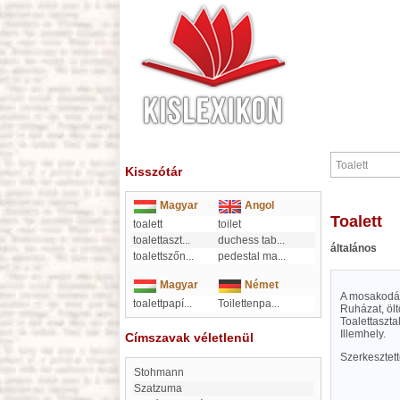
Kisszótár
Magyar
Angol
Toalett
toalett
toilet
toalettaszt
...
duchess tab
...
általános
toalettszőn
...
pedestal ma
...
Magyar
Német
A mosakodás
toalettpapí
...
Toilettenpa
...
Ruházat, ölt
Toalettasztal
Illemhely.
Címszavak véletlenül
Szerkesztet
Stohmann
Szatzuma