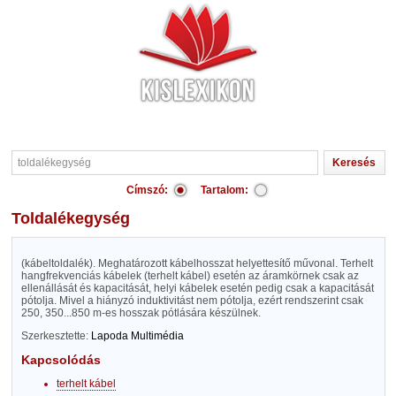
Címszó:
Tartalom:
toldalékegység
(kábeltoldalék). Meghatározott kábelhosszat helyettesítő művonal. Terhelt
hangfrekvenciás kábelek (terhelt kábel) esetén az áramkörnek csak az
ellenállását és kapacitását, helyi kábelek esetén pedig csak a kapacitását
pótolja. Mivel a hiányzó induktivitást nem pótolja, ezért rendszerint csak
250, 350...850 m-es hosszak pótlására készülnek.
Szerkesztette:
Lapoda Multimédia
Kapcsolódás
terhelt kábel