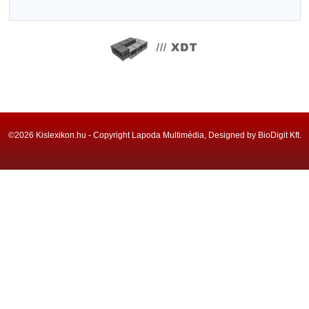
©2026 Kislexikon.hu - Copyright Lapoda Multimédia, Designed by BioDigit Kft.