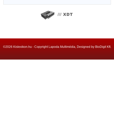
©2026 Kislexikon.hu - Copyright Lapoda Multimédia, Designed by BioDigit Kft.