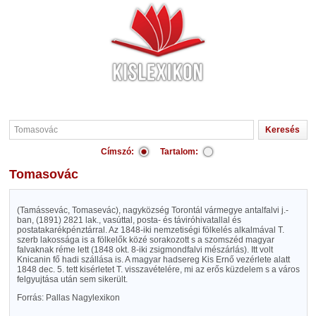
Címszó:
Tartalom:
Tomasovác
(Tamássevác, Tomasevác), nagyközség Torontál vármegye antalfalvi j.-
ban, (1891) 2821 lak., vasúttal, posta- és táviróhivatallal és
postatakarékpénztárral. Az 1848-iki nemzetiségi fölkelés alkalmával T.
szerb lakossága is a fölkelők közé sorakozott s a szomszéd magyar
falvaknak réme lett (1848 okt. 8-iki zsigmondfalvi mészárlás). Itt volt
Knicanin fő hadi szállása is. A magyar hadsereg Kis Ernő vezérlete alatt
1848 dec. 5. tett kisérletet T. visszavételére, mi az erős küzdelem s a város
felgyujtása után sem sikerült.
Forrás: Pallas Nagylexikon