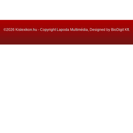
©2026 Kislexikon.hu - Copyright Lapoda Multimédia, Designed by BioDigit Kft.