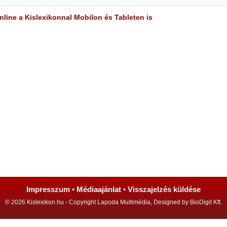
line a Kislexikonnal Mobilon és Tableten is
Impresszum
•
Médiaajánlat
•
Visszajelzés küldése
© 2026 Kislexikon.hu - Copyright Lapoda Multimédia, Designed by BioDigit Kft.