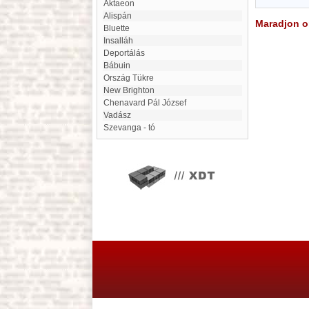
Aktaeon
Alispán
Maradjon on
bluette
Insalláh
Deportálás
Bábuin
Ország Tükre
New Brighton
Chenavard Pál József
Vadász
Szevanga - tó