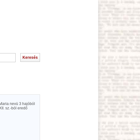
a Maria nevü 3 hajóból
XII. sz.-ból eredő