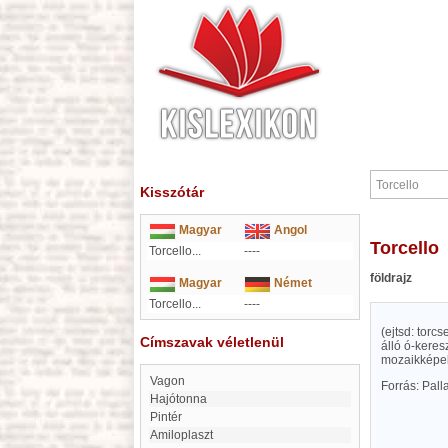
Kisszótár
Magyar
Angol
Torcello
Torcello...
----
földrajz
Magyar
Német
Torcello...
----
(ejtsd: torc
Címszavak véletlenül
álló ó-keresz
mozaikképek,
Vagon
Forrás: Pal
Hajótonna
Pintér
amiloplaszt