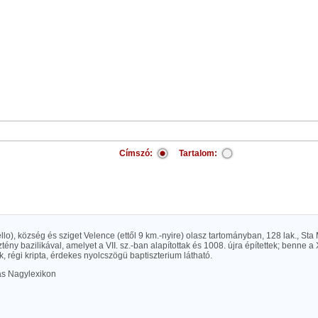
Címszó:
Tartalom:
sello), község és sziget Velence (ettől 9 km.-nyire) olasz tartományban, 128 lak., St
tény bazilikával, amelyet a VII. sz.-ban alapítottak és 1008. újra építettek; benne a 
 régi kripta, érdekes nyolcszögü baptiszterium látható.
las Nagylexikon