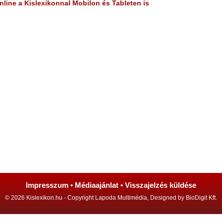
line a Kislexikonnal Mobilon és Tableten is
Impresszum
•
Médiaajánlat
•
Visszajelzés küldése
© 2026 Kislexikon.hu - Copyright Lapoda Multimédia, Designed by BioDigit Kft.