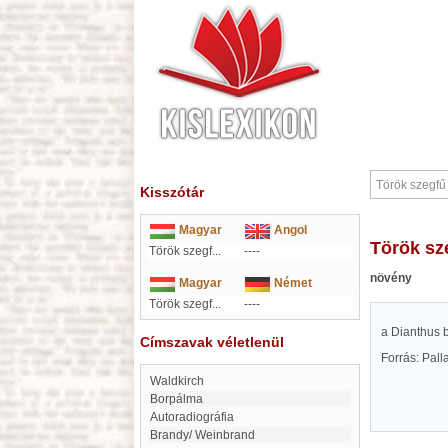
Kisszótár
Magyar
Angol
Török s
Török szegf...
----
növény
Magyar
Német
Török szegf...
----
a Dianthus b
Címszavak véletlenül
Forrás: Pal
Waldkirch
Borpálma
autoradiográfia
Brandy/ Weinbrand