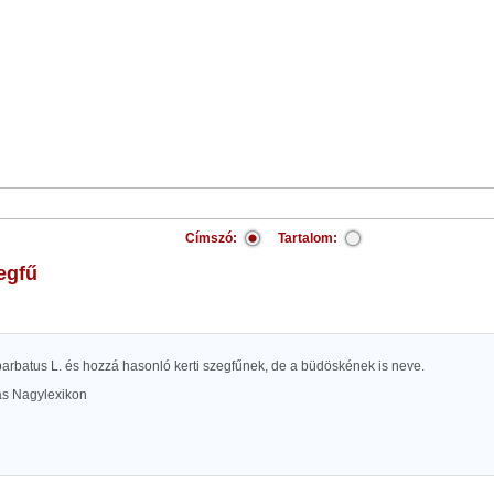
Címszó:
Tartalom:
zegfű
arbatus L. és hozzá hasonló kerti szegfűnek, de a büdöskének is neve.
las Nagylexikon