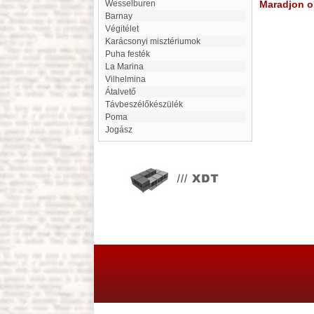
Wesselburen
Maradjon on
Barnay
Végitélet
Karácsonyi misztériumok
Puha festék
La Marina
Vilhelmina
Átalvető
távbeszélőkészülék
Poma
Jogász