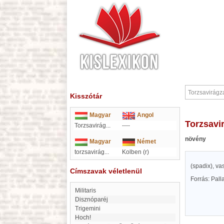
Kisszótár
Magyar
Angol
Torzsavi
Torzsavirág...
----
növény
Magyar
Német
torzsavirág
...
Kolben (r)
(spadix), va
Címszavak véletlenül
Forrás: Pal
Militaris
Disznóparéj
Trigemini
Hoch!