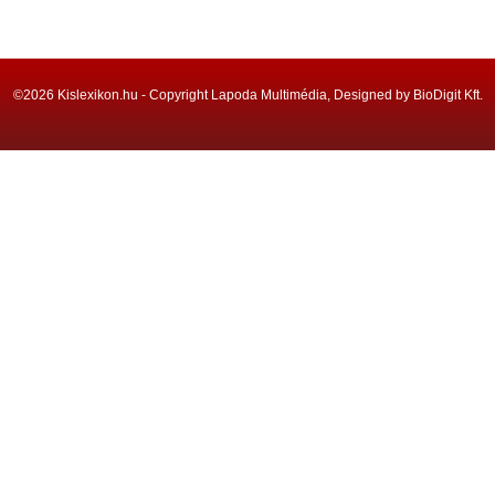
©2026 Kislexikon.hu - Copyright Lapoda Multimédia, Designed by BioDigit Kft.