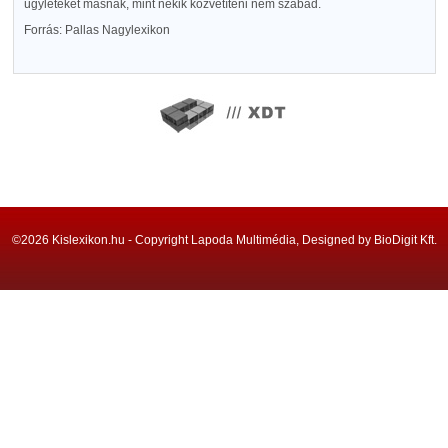
ügyleteket másnak, mint nekik közvetíteni nem szabad.
Forrás: Pallas Nagylexikon
©2026 Kislexikon.hu - Copyright Lapoda Multimédia, Designed by BioDigit Kft.