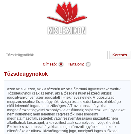
Címszó:
Tartalom:
Tőzsdeügynökök
azok az alkuszok, akik a tőzsdén az ott előforduló ügyleteket közvetítik.
Tőzsdeügynök csak az lehet, aki a tőzsdetestület részéről alkuszi
jogosítványt nyer, azért jogosított T.-nek neveztetnek. A jogosultság
megszerzéséhez tőzsdeügynöki vizsga és a tőzsdei tanács elnöksége
előtt leteendő fogadalom szükséges. A T. az alapszabályokban
meghatározott fegyelmi szabályok alatt állanak; saját részükre ügyleteket
nem köthetnek; nem lehetnek cégvezetők, kereskedelmi
meghatalmazottak, segédek vagy részvénytársasági igazgatók; nem
alkothatnak társaságot; a közvetítést csak személyesen végezhetik el.
Ezeknek s az alapszabályokban meghatározott egyéb kötelmeknek
ellenértéke az alkuszi kizárólagosság joga, amelynél fogva a tőzsdei