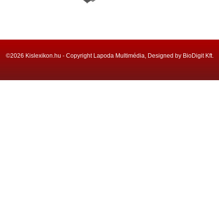
©2026 Kislexikon.hu - Copyright Lapoda Multimédia, Designed by BioDigit Kft.