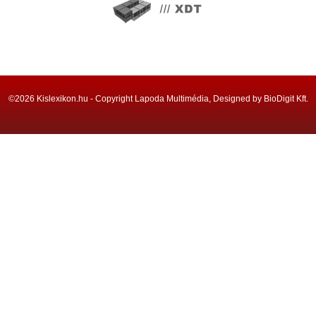
©2026 Kislexikon.hu - Copyright Lapoda Multimédia, Designed by BioDigit Kft.