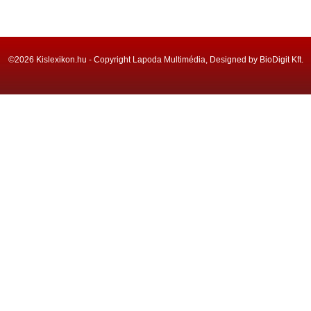
©2026 Kislexikon.hu - Copyright Lapoda Multimédia, Designed by BioDigit Kft.