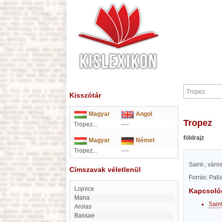
Kisszótár
Magyar
Angol
Tropez
Tropez...
----
földrajz
Magyar
Német
Tropez...
----
Saint-, város
Címszavak véletlenül
Forrás: Pal
Lojnice
Kapcsoló
mana
Sain
Arolas
Bassae