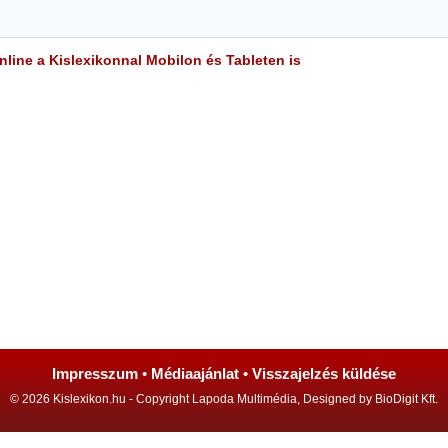
line a Kislexikonnal Mobilon és Tableten is
Impresszum
•
Médiaajánlat
•
Visszajelzés küldése
© 2026 Kislexikon.hu - Copyright Lapoda Multimédia, Designed by BioDigit Kft.