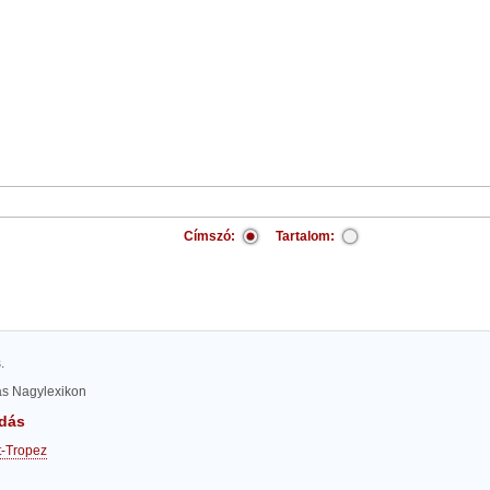
Címszó:
Tartalom:
.
las Nagylexikon
dás
t-Tropez