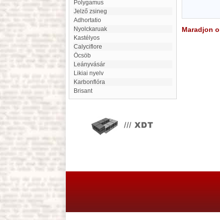
Polygamus
Jelző zsineg
adhortatio
Nyolckaruak
Maradjon on
Kastélyos
Calyciflore
Öcsöb
Leányvásár
Likiai nyelv
Karbonflóra
Brisant