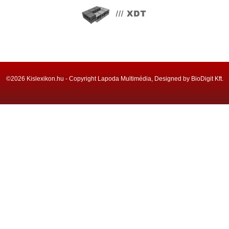
©2026 Kislexikon.hu - Copyright Lapoda Multimédia, Designed by BioDigit Kft.