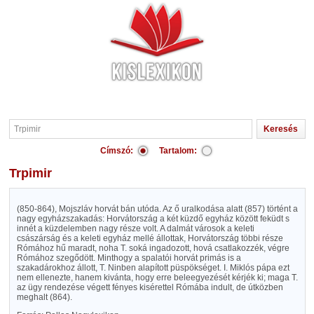
Címszó:
Tartalom:
Trpimir
(850-864), Mojszláv horvát bán utóda. Az ő uralkodása alatt (857) történt a
nagy egyházszakadás: Horvátország a két küzdő egyház között feküdt s
innét a küzdelemben nagy része volt. A dalmát városok a keleti
császárság és a keleti egyház mellé állottak, Horvátország többi része
Rómához hű maradt, noha T. soká ingadozott, hová csatlakozzék, végre
Rómához szegődött. Minthogy a spalatói horvát primás is a
szakadárokhoz állott, T. Ninben alapított püspökséget. I. Miklós pápa ezt
nem ellenezte, hanem kivánta, hogy erre beleegyezését kérjék ki; maga T.
az ügy rendezése végett fényes kisérettel Rómába indult, de útközben
meghalt (864).