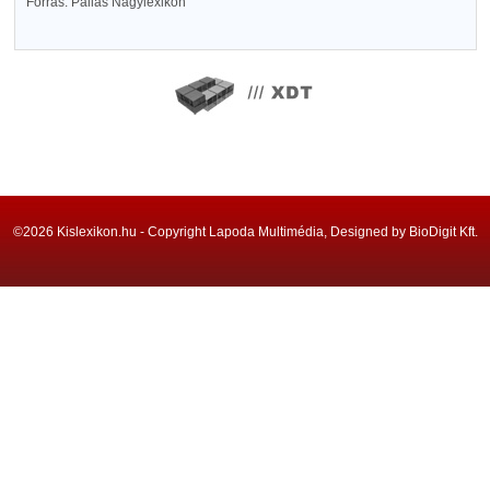
Forrás: Pallas Nagylexikon
©2026 Kislexikon.hu - Copyright Lapoda Multimédia, Designed by BioDigit Kft.