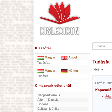
Kisszótár
Magyar
Angol
Tudásfa
Tudásfa...
----
növény
Magyar
Német
Tudásfa...
----
Forrás: Pal
Címszavak véletlenül
Kapcsoló
neopozitivizmus
Ádá
Altern - füzetek
Dódóna
Csittvári krónika