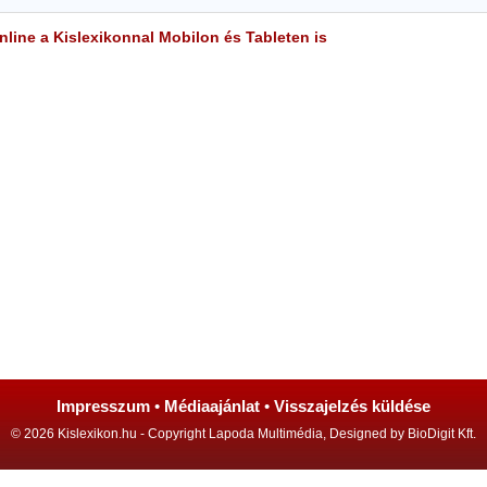
line a Kislexikonnal Mobilon és Tableten is
Impresszum
•
Médiaajánlat
•
Visszajelzés küldése
© 2026 Kislexikon.hu - Copyright Lapoda Multimédia, Designed by BioDigit Kft.