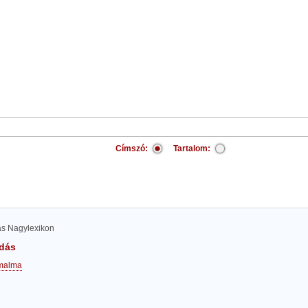
Címszó:
Tartalom:
las Nagylexikon
dás
malma