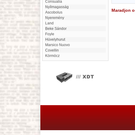
Consualia
Nyílmagasság
Maradjon on
Ascobolus
Nyeremény
Land
Beke Sándor
Foyle
Hüvelyhurut
Marsico Nuovo
covellin
Körmöcz