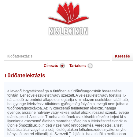
Címszó:
Tartalom:
Tüdőatelektázis
a levegő fogyatékossága a tüdőben a tüdőhólyagocskák összeesése
folytán. Lehet veleszületett vagy szerzett. A veleszületett vagy foetalis T.-
nál a tüdő az embriói állapotot megtartja s mindazon esetekben található,
hol gyönge lélekzés v. általános gyöngeség folytán a levegő nem juthat a
tüdőhólyagocskákba. Az ily csecsemő felületesen lélekzik, hangja
gyenge, arcszine halvány vagy kékes, sokat alszik, rosszul szopik, levegő
után kapkod. A toetalis T. néha a tüdőnek csak kisebb részére terjed ki s
ilyenkor a csecsemő életben maradhat, főleg ha a lélekzést reflektorikus
úton előmozdítjuk, p. hideg vizzel való lefröccsentés, veregetés, a test
lóbálása által vagy ha a száj- és légutakon felhalmozódott nyákot enyhe
hánytató szerrel eltávolítjuk. Szerzett T. fejlődik, ha a tüdőt a mellkasban