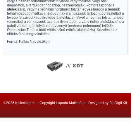
vagy a hasban felhalmozódott folyadék vagy mellkasi vagy hasi
daganatok, elferdült gerincoszlop, összenyomják (kompresszionális
atelektázis), vagy ha krónikus hörghurut folytán egyes hörgök a bennük
felhalmozódott nyálkával eldugulnak s a hozzájuk tartozó tüdőrészletből a
levegő felszívódik (obstrukciós atelektázis). Mivel a nyomás folytán a tüdő
vérereiből a vér kiszorul, azért az ilyen tüdő halvány (fehér atelektázis) s a
gátolt vérkeringés folytán tüdővizenyő (oedema pulmonum) fejlődik.
Obstrukciós T.-nál a tüdő vörös szinü (vörös atelektázis). Kezelése: az
előidéző ok megszüntetése.
Forrás: Pallas Nagylexikon
©2026 Kislexikon.hu - Copyright Lapoda Multimédia, Designed by BioDigit Kft.