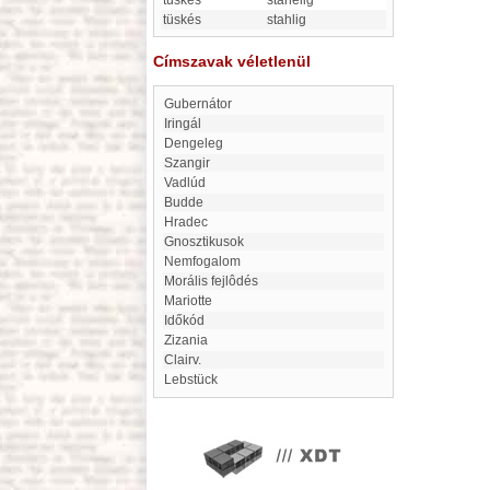
tüskés
stahelig
tüskés
stahlig
Címszavak véletlenül
gubernátor
Iringál
Dengeleg
Szangir
Vadlúd
Budde
Hradec
Gnosztikusok
Nemfogalom
Morális fejlôdés
Mariotte
időkód
Zizania
Clairv.
Lebstück