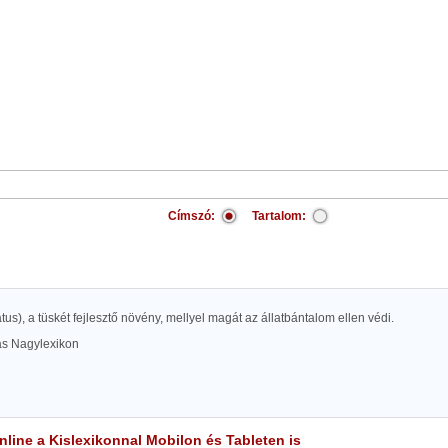
Címszó:
Tartalom:
atus), a tüskét fejlesztő növény, mellyel magát az állatbántalom ellen védi.
las Nagylexikon
line a Kislexikonnal Mobilon és Tableten is