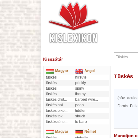
Kisszótár
Magyar
Angol
Tüskés
tüskés
hirsute
tüskés
prickly
tüskés
spiny
tüskés
thorny
(növ., acule
tüskés drót
...
barbed wire
...
tüskés hal
poop
Forrás: Pal
tüskés pikó
...
tiddler
tüskés tok
shuck
tüskéssé te
...
to barb
Magyar
Német
Maradjon on