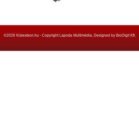
©2026 Kislexikon.hu - Copyright Lapoda Multimédia, Designed by BioDigit Kft.