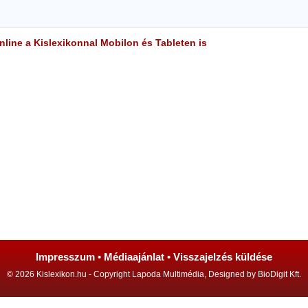
line a Kislexikonnal Mobilon és Tableten is
Impresszum
•
Médiaajánlat
•
Visszajelzés küldése
© 2026 Kislexikon.hu - Copyright Lapoda Multimédia, Designed by BioDigit Kft.