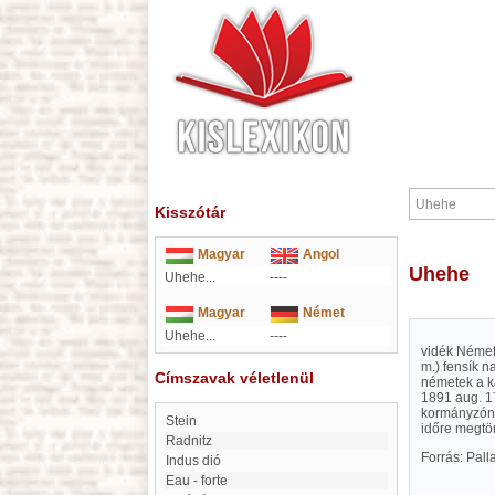
Kisszótár
Magyar
Angol
Uhehe
Uhehe...
----
Magyar
Német
Uhehe...
----
vidék Német
m.) fensík n
Címszavak véletlenül
németek a k
1891 aug. 1
kormányzónak
Stein
időre megtör
Radnitz
Forrás: Pal
Indus dió
eau - forte