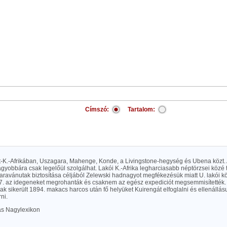
Címszó:
Tartalom:
-K.-Afrikában, Uszagara, Mahenge, Konde, a Livingstone-hegység és Ubena közt
agyobbára csak legelőül szolgálhat. Lakói K.-Afrika legharciasabb néptörzsei közé 
aravánutak biztosítása céljából Zelewski hadnagyot megfékezésük miatt U. lakói kö
7. az idegeneket megrohanták és csaknem az egész expediciót megsemmisítették.
 sikerült 1894. makacs harcos után fő helyüket Kuirengát elfoglalni és ellenállás
ni.
las Nagylexikon