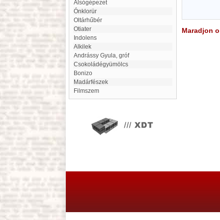
alsógépezet
Ónklorür
Oltárhűbér
Otiater
Maradjon on
indolens
Alkilek
Andrássy Gyula, gróf
Csokoládégyümölcs
Bonizo
Madárfészek
filmszem