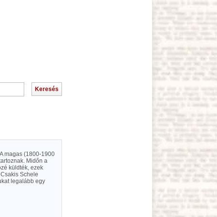
. A magas (1800-1900
tartoznak. Midőn a
zé küldték, ezek
 Csakis Schele
ukat legalább egy