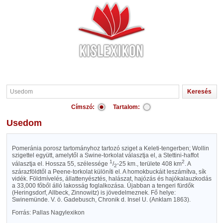
Címszó:
Tartalom:
Usedom
Pomeránia porosz tartományhoz tartozó sziget a Keleti-tengerben; Wollin
szigettel együtt, amelytől a Swine-torkolat választja el, a Stettini-haffot
1
2
választja el. Hossza 55, szélessége
/
-25 km., területe 408 km
. A
2
szárazföldtől a Peene-torkolat különíti el. A homokbuckáit leszámítva, sík
vidék. Földmívelés, állattenyésztés, halászat, hajózás és hajókalauzkodás
a 33,000 főből álló lakosság foglalkozása. Újabban a tengeri fürdők
(Heringsdorf, Allbeck, Zinnowitz) is jövedelmeznek. Fő helye:
Swinemünde. V. ö. Gadebusch, Chronik d. Insel U. (Anklam 1863).
Forrás: Pallas Nagylexikon