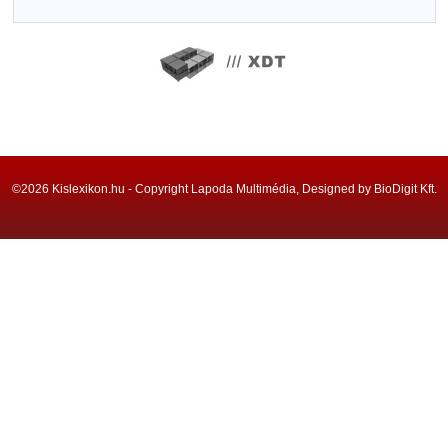
©2026 Kislexikon.hu - Copyright Lapoda Multimédia, Designed by BioDigit Kft.