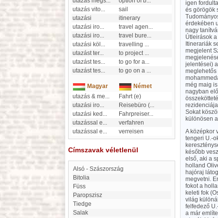
utazás megs
...
option of b
...
igen fordult
utazás vito
...
sail
és görögök s
Tudományos U
utazási
itinerary
érdekében ut
utazási iro
...
travel agen
...
nagy tanítv
utazási iro
...
travel bure
...
Útleirások 
Itinerariák 
utazási köl
...
travelling
...
megjelent S
utazást ter
...
to project
...
megjelenését
utazást tes
...
to go for a
...
jelentései) 
utazást tes
...
to go on a
...
meglehetős 
mohammedáno
még maig is
Magyar
Német
nagyban elő
utazás & me
...
Fahrt (e)
összeköttet
utazási iro
...
Reisebüro (
...
rezidenciája
Sokat köszö
utazási ked
...
Fahrpreiser
...
különösen a 
utazással e
...
verfahren
utazással e
...
verreisen
A középkor 
tengeri U.-
kereszténys
Címszavak véletlenül
később veszi
első, aki a
holland Oliv
Alsó - Szászország
hajóraj láto
Bitolia
megvetni. Em
fokot a holl
Füss
keleti fok (
Paropszisz
világ különá
Tiedge
felfedező U
Salak
a már említe