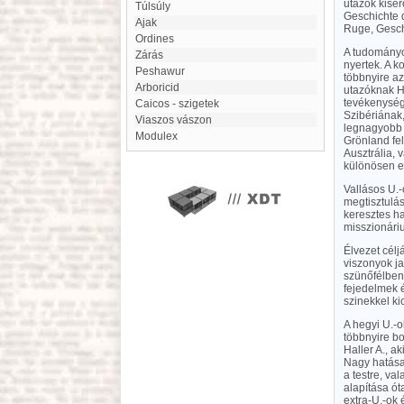
utazók kisér
Túlsúly
Geschichte d
Ajak
Ruge, Gesch
Ordines
A tudományos
Zárás
nyertek. A k
Peshawur
többnyire a
Arboricid
utazóknak H
tevékenység
Caicos - szigetek
Szibériának,
Viaszos vászon
legnagyobb 
modulex
Grönland fel
Ausztrália,
különösen e 
Vallásos U.-
megtisztulás
keresztes h
misszionári
Élvezet célj
viszonyok j
szünőfélben 
fejedelmek é
szinekkel ki
A hegyi U.-o
többnyire bo
Haller A., a
Nagy hatása
a testre, va
alapítása ót
extra-U.-ok 