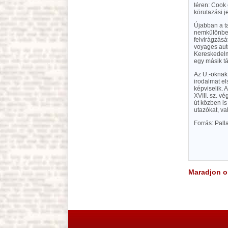
téren: Cook 
körutazási j
Újabban a t
nemkülönben 
felvirágzás
voyages auto
Kereskedelmi
egy másik t
Az U.-oknak 
irodalmat el
képviselik.
XVIII. sz. v
út közben is
utazókat, va
Forrás: Pal
Maradjon on