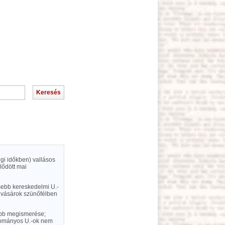
égi időkben) vallásos
lődött mai
sebb kereskedelmi U.-
y vásárok szünőfélben
sebb megismerése;
udományos U.-ok nem