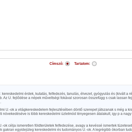
Címszó:
Tartalom:
e: kereskedelmi érdek, kutatás, felfedezés, tanulás, élvezet, gyógyulás és (kivált a r
. Az U. fejlődése a népek műveltségi fokával szorosan összefügg s csak lassan fej
.
lmi U.-ok a világkereskedelem fejlesztésében döntő szerepet játszanak s még a ki
nti növekedéséve is több kereskedelmi üzletmód lényegesen átalakult, igy p a nag
U.-ok célja ismeretlen földterületek felfedezése, avagy a kevéssé ismertek tüzete
ok gakran egyidejüleg kereskedelmi és tudományos U.-ok. A legrégibb ókorban t