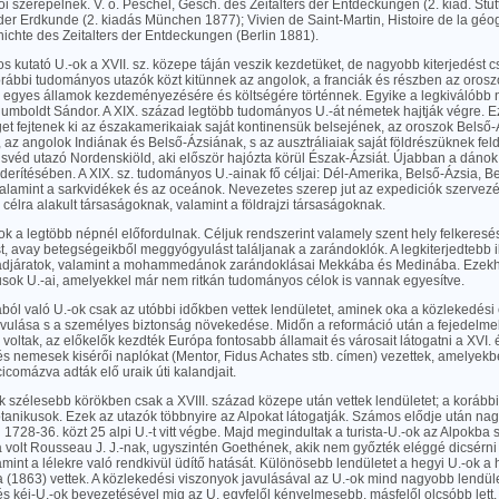
ői szerepelnek. V. ö. Peschel, Gesch. des Zeitalters der Entdeckungen (2. kiad. Stutt
er Erdkunde (2. kiadás München 1877); Vivien de Saint-Martin, Histoire de la géo
ichte des Zeitalters der Entdeckungen (Berlin 1881).
 kutató U.-ok a XVII. sz. közepe táján veszik kezdetüket, de nagyobb kiterjedést 
orábbi tudományos utazók közt kitünnek az angolok, a franciák és részben az orosz
z egyes államok kezdeményezésére és költségére történnek. Egyike a legkiválób
umboldt Sándor. A XIX. század legtöbb tudományos U.-át németek hajtják végre. Ez
et fejtenek ki az északamerikaiak saját kontinensük belsejének, az oroszok Belső
 az angolok Indiának és Belső-Ázsiának, s az ausztráliaiak saját földrészüknek fel
svéd utazó Nordenskiöld, aki először hajózta körül Észak-Ázsiát. Újabban a dáno
derítésében. A XIX. sz. tudományos U.-ainak fő céljai: Dél-Amerika, Belső-Ázsia, Be
 valamint a sarkvidékek és az oceánok. Nevezetes szerep jut az expediciók szerve
célra alakult társaságoknak, valamint a földrajzi társaságoknak.
ok a legtöbb népnél előfordulnak. Céljuk rendszerint valamely szent hely felkeresés
t, avay betegségeikből meggyógyulást találjanak a zarándoklók. A legkiterjedtebb 
adjáratok, valamint a mohammedánok zarándoklásai Mekkába és Medinába. Ezekh
usok U.-ai, amelyekkel már nem ritkán tudományos célok is vannak egyesítve.
ából való U.-ok csak az utóbbi időkben vettek lendületet, aminek oka a közlekedési 
avulása s a személyes biztonság növekedése. Midőn a reformáció után a fejedelme
voltak, az előkelők kezdték Európa fontosabb államait és városait látogatni a XVI. é
s nemesek kisérői naplókat (Mentor, Fidus Achates stb. címen) vezettek, amelyekbe
cicomázva adták elő uraik úti kalandjait.
k szélesebb körökben csak a XVIII. század közepe után vettek lendületet; a korább
tanikusok. Ezek az utazók többnyire az Alpokat látogatják. Számos elődje után nagy
ki 1728-36. közt 25 alpi U.-t vitt végbe. Majd megindultak a turista-U.-ok az Alpokba
 volt Rousseau J. J.-nak, ugyszintén Goethének, akik nem győzték eléggé dicsérni
lamint a lélekre való rendkivül üdítő hatását. Különösebb lendületet a hegyi U.-ok a
a (1863) vettek. A közlekedési viszonyok javulásával az U.-ok mind nagyobb lendül
és kéj-U.-ok bevezetésével mig az U. egyfelől kényelmesebb, másfelől olcsóbb lett