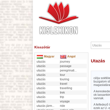
Kisszótár
Magyar
Angol
Utazás
utazás
journey
utazás
passage
utazás
peregrinati
...
utazás
tour
célja sokfél
utazás
touring
buzgalom stb
utazás
travel
magaslatára
utazás
travelling
A kereskede
utazás
trek
ok lassanki
utazás
trip
vannak.
utazás
voyage
A felfedező 
utazás járm
...
ride
ezek az U.-