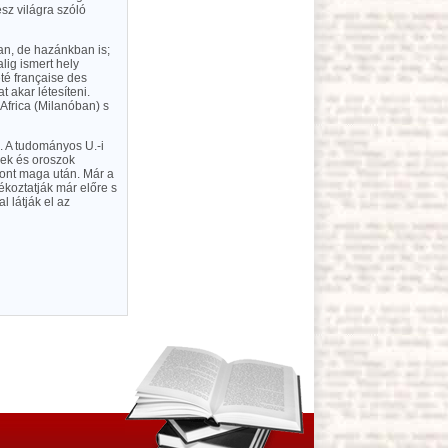
sz világra szóló
an, de hazánkban is;
lig ismert hely
té française des
 akar létesíteni.
 Africa (Milanóban) s
. A tudományos U.-i
dek és oroszok
ont maga után. Már a
ékoztatják már előre s
l látják el az