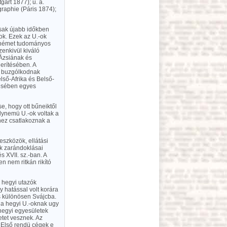
gart 1877); u. a.
graphie (Páris 1874);
csak újabb időkben
ok. Ezek az U.-ok
b német tudományos
enkivül kiváló
-Ázsiának és
derítésében. A
k buzgólkodnak
lső-Afrika és Belső-
zésében egyes
e, hogy ott bűneiktől
ilynemü U.-ok voltak a
ez csatlakoznak a
eszközök, ellátási
k zarándoklásai
s XVII. sz.-ban. A
n nem ritkán rikító
i hegyi utazók
 hatással volt korára
 s különösen Svájcba.
 a hegyi U.-oknak ugy
 hegyi egyesületek
etet vesznek. Az
. Első rendü cégek e