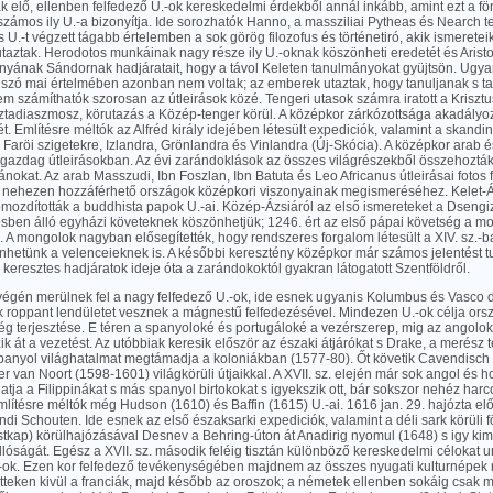
ak elő, ellenben felfedező U.-ok kereskedelmi érdekből annál inkább, amint ezt a fö
zámos ily U.-a bizonyítja. Ide sorozhatók Hanno, a massziliai Pytheas és Nearch ten
.-t végzett tágabb értelemben a sok görög filozofus és történetiró, akik ismereteik
aztak. Herodotos munkáinak nagy része ily U.-oknak köszönheti eredetét és Aristot
ányának Sándornak hadjáratait, hogy a távol Keleten tanulmányokat gyüjtsön. Ugya
a szó mai értelmében azonban nem voltak; az emberek utaztak, hogy tanuljanak s ta
sem számíthatók szorosan az útleirások közé. Tengeri utasok számra iratott a Krisztu
ztadiaszmosz, körutazás a Közép-tenger körül. A középkor zárkózottsága akadályoz
. Említésre méltók az Alfréd király idejében létesült expediciók, valamint a skandi
a Faröi szigetekre, Izlandra, Grönlandra és Vinlandra (Új-Skócia). A középkor arab 
gazdag útleirásokban. Az évi zarándoklások az összes világrészekből összehozták
kat. Az arab Masszudi, Ibn Foszlan, Ibn Batuta és Leo Africanus útleirásai fotos
 nehezen hozzáférhető országok középkori viszonyainak megismeréséhez. Kelet-
mozdították a buddhista papok U.-ai. Közép-Ázsiáról az első ismereteket a Dsengi
ésben álló egyházi követeknek köszönhetjük; 1246. ért az első pápai követség a m
. A mongolok nagyban elősegítették, hogy rendszeres forgalom létesült a XIV. sz.-
nhetünk a velenceieknek is. A későbbi keresztény középkor már számos jelentést tu
keresztes hadjáratok ideje óta a zarándokoktól gyakran látogatott Szentföldről.
végén merülnek fel a nagy felfedező U.-ok, ide esnek ugyanis Kolumbus és Vasco 
ok roppant lendületet vesznek a mágnestű felfedezésével. Mindezen U.-ok célja ors
ég terjesztése. E téren a spanyoloké és portugáloké a vezérszerep, mig az angolo
k át a vezetést. Az utóbbiak keresik először az északi átjárókat s Drake, a merész
 spanyol világhatalmat megtámadja a koloniákban (1577-80). Őt követik Cavendisch
er van Noort (1598-1601) világkörüli útjaikkal. A XVII. sz. elején már sok angol és 
gatja a Filippinákat s más spanyol birtokokat s igyekszik ott, bár sokszor nehéz harco
lítésre méltók még Hudson (1610) és Baffin (1615) U.-ai. 1616 jan. 29. hajózta el
andi Schouten. Ide esnek az első északsarki expediciók, valamint a déli sark körüli f
Ostkap) körülhajózásával Desnev a Behring-úton át Anadirig nyomul (1648) s igy kimu
llóságát. Egész a XVII. sz. második feléig tisztán különböző kereskedelmi célokat u
.-ok. Ezen kor felfedező tevékenységében majdnem az összes nyugati kulturnépek r
tteken kivül a franciák, majd később az oroszok; a németek ellenben sokáig csak 