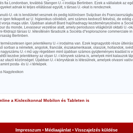
és fia Londonban, továbbá Stangen U.-i irodája Berlinben. Ezek a vállalatok az egé
egyeket adnak ki teljes ellátással együtt, s társas U.-okat is rendeznek.
anuló-U.-ok is lendületet vesznek és pedig különösen Svájcban és Franciaországb
igen felkapott az U. higienikus célokból, ami számos kedvező fekvésü, de eddig a
át vonja maga után. Újabban alakult Biard hajóhadnagy kezdeményezésére a Socié
ur du monde, Levasseur vezetése alatt, amely periodusos világkörüli oktató U.-okat
-földrajzi társas U. létesítésén fáradozik a Sociéta d"esplorazione commerciale in
ársaság Berlinben.
természetesen igen jelentékeny U.-i irodalma van. Ezek legnagyobb része útleirás
ső sorban a németek, angolok, franciák, északamerikaiak, olaszok, hollandok, své
 A nagyszámu U.-i mű ugy régebben mint újabban számos gyüjteményes kiadást is v
égétől kezdve jelentékeny az olyan U.-i könyvek száma is, amelyek mint kalauzok táj
 az utazó közönséget. Újabban U.-i könyvtárak is létesülnek, amelyek olvasni valóva
lamint posta- és U.-i térképek.
las Nagylexikon
line a Kislexikonnal Mobilon és Tableten is
Impresszum
•
Médiaajánlat
•
Visszajelzés küldése