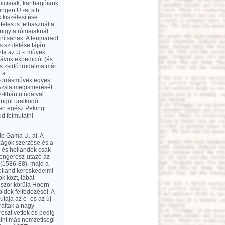
niciaiak, karthagóiank
geri U.-ai stb.
 kiszélesítése
eles is felhasználta
nigy a rómaiaknál.
nítsanak. A fenmaradt
s születése táján
ta az U.-i művek
návok expediciói (és
és zsidó irodalma már
 a
 forrásművek egyes,
Ázsia megismerését
z-khán utódaival
ongol uralkodó
ban egész Pekingi.
d felmutatni
de Gama U.-ai. A
zágok szerzése és a
k és hollandok csak
 tengerész-utazó az
 (1586-88), majd a
holland kereskedelmi
k közt, lábát
őször körüla Hoorn-
öldek felfedezései. A
taja az ó- és az új-
raltak a nagy
észt vettek és pedig
mint más nemzetiségi