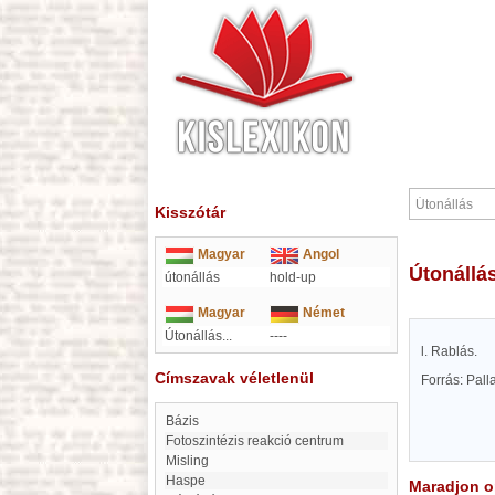
Kisszótár
Magyar
Angol
Útonállá
útonállás
hold-up
Magyar
Német
Útonállás...
----
l. Rablás.
Címszavak véletlenül
Forrás: Pal
bázis
Fotoszintézis reakció centrum
misling
Haspe
Maradjon on