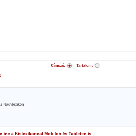
Címszó:
Tartalom:
s
las Nagylexikon
line a Kislexikonnal Mobilon és Tableten is