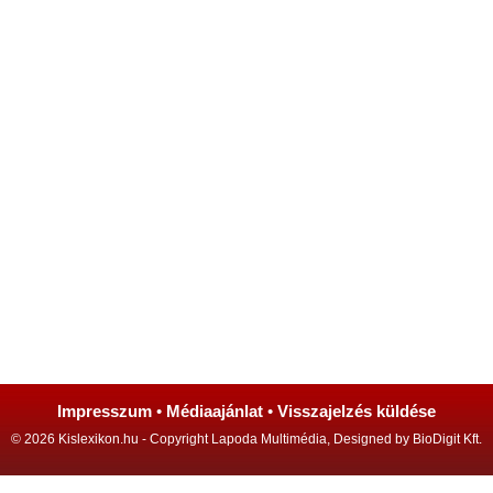
Impresszum
•
Médiaajánlat
•
Visszajelzés küldése
© 2026 Kislexikon.hu - Copyright Lapoda Multimédia, Designed by BioDigit Kft.