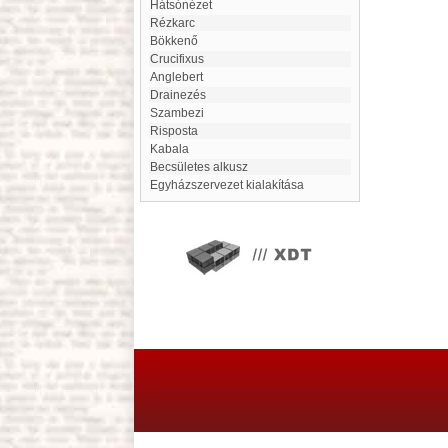
Hátsónézet
Rézkarc
Bökkenő
Crucifixus
Anglebert
Drainezés
Szambezi
Risposta
kabala
Becsületes alkusz
Egyházszervezet kialakítása